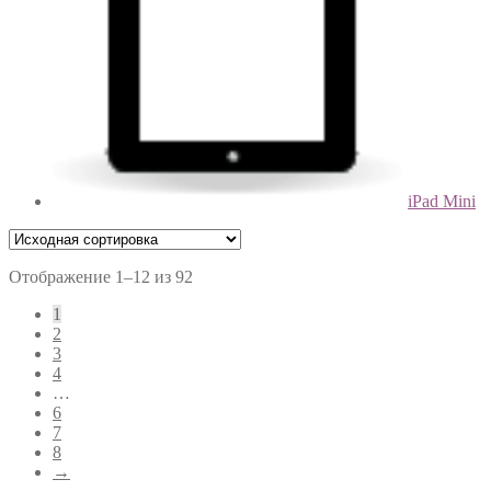
iPad Mini
Отображение 1–12 из 92
1
2
3
4
…
6
7
8
→